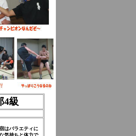
郎4級
宿はバラエティに
な気持ちと体力で