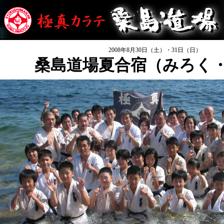
2008年8月30日（土）・31日（日）
桑島道場夏合宿（みろく