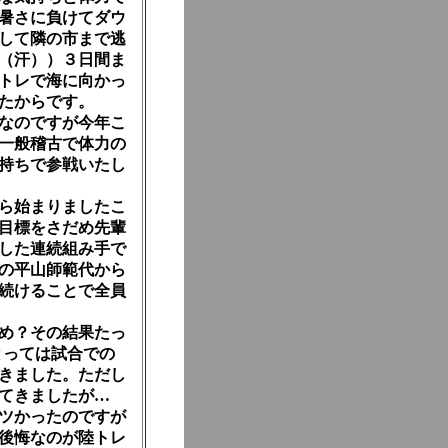
暑さに負けてダウ
して隣の市まで逃
（汗））３日間ま
トレで海に向かっ
たからです。
なのですが今年こ
一般稽古で体力の
持ちで参戦いたし
ら始まりましたこ
目標をさだめ先輩
した連続組み手で
の平山師範代から
続けることで全員
め？その結果たっ
とっては試合での
きました。ただし
てきましたが…
ツかったのですが
後悔なのが陸トレ