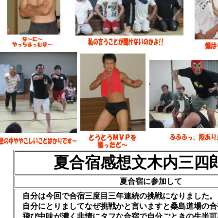
夏合宿感想文木内三四
夏合宿に参加して
自分は今回で合宿三度目三年連続の挑戦になりました。
自分にとりましてなぜ挑戦かと言いますと桑島道場の合
飛び中味が濃く非情にタフな合宿で自分ごときの生半可