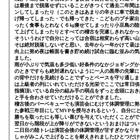
は最後まで脱落せずにいることがきつくて過去二年間は
ンしてしまったり（このときはあまりの辛さに車で脱走
げ帰ってしまった・でも帰ってきた・こどものプチ家出
ったく食事もとれなく６㎏痩せてしまったり小豆島の陸
て上げてしまったりとすべての稽古を完遂しきれなかっ
そういうわけで自分にとっては合宿は相変わらず高い山
そは絶対脱落しないぞと思い、去年から一年かけて昼は
向上に努め夜は帳面を書き貯め続け試合に臨む並みの気
ました。
雨が小ぶりで気温も多少低い好条件のなかジョギングか
のときですらも絶対遅れないように一人の黒帯の先輩に
の背中だけを見続けることでずっとペースを守り通しま
は上級者の列にいれていただける光栄でここでは常日頃
指摘頂いている自分の組み手の弱点をずっと念頭におき
と手を合わさせていただけることができました。
稽古後のバーベキューでも演芸会にむけて体調管理に努
た参戦三年目にしてMVPを授与されるという、自分に
勝ちを取ったにも等しい喜びを与えていただくことがで
翌日から階段が上が降りができないというおまけはつい
二日目の陸トレは演芸会後の体調管理が甘すぎかなりキ
しゃがみこんで上げることを耐えきれましたひとつだけ