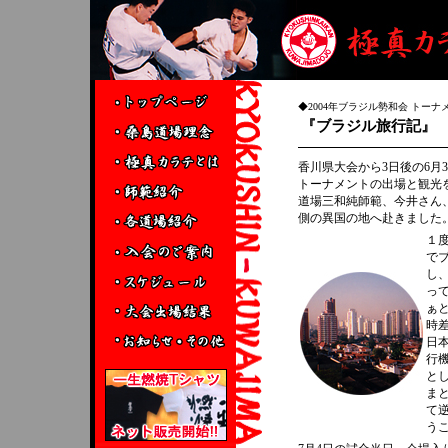
◆2004年ブラジル勢和会 トーナメント
『ブラジル旅行記』
香川県大会から3日後の6月
トーナメントの出場と観光
道場三和純師範、今井さん
側の異国の地へ赴きました
１
で
し
っ
ぁ
時
日
行
と
ま
て
う