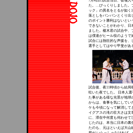
7月4日の試合当日、会場入
た。…びっくりしました。
ック」の異名をとるが如く
落としをバンバンとくり出
のポイント勝利はないとい
できないことがわかり、日
ました。榎木君の試合中、
は僕達がヒール役のようで
試合には熱狂的な声援を、
選手としてはやり甲斐があ
試合後、夜11時頃から結
吐いた夜でした。 日本人
た事がある様な光景が地球
からは、食事を気にしてい
ケも今頃になって解消して
イグアスの滝の壮大さは文
に、滞在中何度も伺わせて
じたのは、本当に日本の裏
たのも、元はといえば大山
裁が いらっしゃなければ