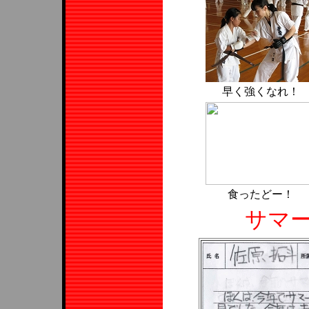
早く強くなれ！
食ったどー！
サマー