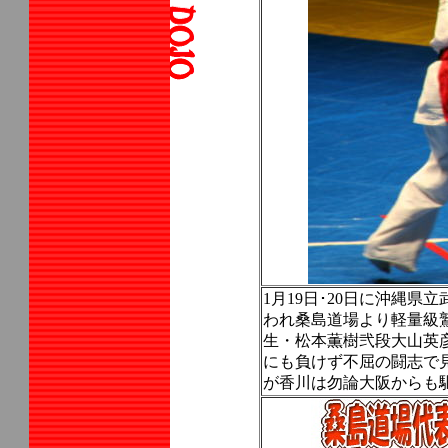
1月19日･20日に沖縄
われ桑島道場より軽量級
生・松本薫樹弐段大山英
にも負けず不屈の闘志で
が香川は勿論大阪からも