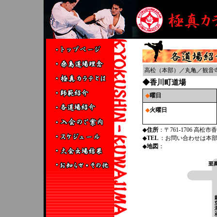
高松（本部）
／
丸亀
／
観音
◆香川町道場
◆
曜日
◆
火曜日
◆
住所
：〒761-1706 高松市
◆
TEL
：お問い合わせは本
◆
地図
：