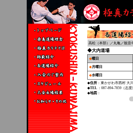
高松（本部）
／
丸亀
／
観音
◆大内道場
◆
曜日
◆
月曜日
◆
水曜日
◆
住所
：東かがわ市西村 大
◆
TEL
：087-894-7859（
◆
地図
：